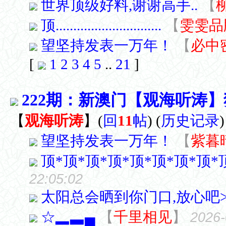
世界顶级好料,谢谢高手..
【
顶..............................
【
雯雯品
望坚持发表一万年！
【
必中
[
1
2
3
4
5
..
21
]
222期：新澳门【观海听涛
【
观海听涛
】
(
回
11
帖
) (
历史记录
望坚持发表一万年！
【
紫暮
顶*顶*顶*顶*顶*顶*顶*顶*
22:05:02
太阳总会晒到你门口,放心吧>
☆▂▃▄
【
千里相见
】
2026-