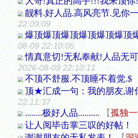
大哥!真正的高手!!!我来顶你
靓料.好人品.高风亮节.见你
22:09:09
爆顶爆顶爆顶爆顶爆顶爆顶
08-09 22:10:05
情真意切!无私奉献!人品无可
2026-08-09 22:10:11
不顶不舒服.不顶睡不着觉.$
顶★汇成一句：我的朋友,谢
22:11:37
........极好人品..........
【
孤独一
让人阅毕击掌三叹的好帖！
谢谢朋友的无私发表！
【
深