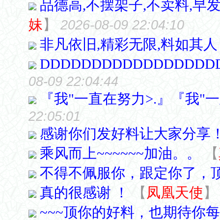
品德高,不摆架子,不卖料,早
妹
】
2026-08-09 22:04:10
非凡依旧,精彩无限,料如其人
DDDDDDDDDDDDDDDDD
08-09 22:04:44
『我"一直在努力>.』『我"一
22:05:01
感谢你们发好料让大家分享
乘风而上~~~~~~加油。。
【
不得不佩服你，跟定你了，
真的很感谢 ！
【
凤凰天使
】
~~~顶你的好料，也期待你