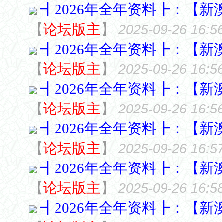
┫2026年全年资料┣：【新
【
论坛版主
】
2025-09-26 16:5
┫2026年全年资料┣：【新
【
论坛版主
】
2025-09-26 16:5
┫2026年全年资料┣：【新
【
论坛版主
】
2025-09-26 16:5
┫2026年全年资料┣：【新
【
论坛版主
】
2025-09-26 16:5
┫2026年全年资料┣：【新
【
论坛版主
】
2025-09-26 16:5
┫2026年全年资料┣：【新