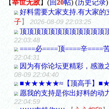
【
举世无敌
】
(
回
20
帖
) (
历史记录
好料需要大家支持.有大家的支
子
】
2026-08-09 22:03:25
顶顶顶顶顶顶顶顶顶顶顶顶
22:03:48
====必====顶====辛====
22:04:31
因为有你论坛更精彩，感激
08-09 22:04:40
■★★★★★≈【顶高手】■
愿我的支持是你出好料的动
22:04:59