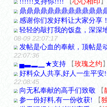
!!!!!!支持你!!!!
【
心心相印
鼎鼎鼎鼎鼎鼎鼎鼎鼎鼎鼎鼎
感谢你们发好料让大家分享
轻轻的敲打我的饭盘，深深
08-09 22:07:17
发帖是心血的奉献，顶帖是
22:07:36
▄▃▂▁★支持
【
玫瑰之约
好料众人共享,好人一生平安
22:08:45
向无私奉献的高手们致敬
【
参一份好料,有一份收获!
【