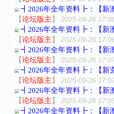
┫2026年全年资料┣：【新
【
论坛版主
】
2025-09-26 17:0
┫2026年全年资料┣：【新
【
论坛版主
】
2025-09-26 17:0
┫2026年全年资料┣：【新
【
论坛版主
】
2025-09-26 17:0
┫2026年全年资料┣：【新
【
论坛版主
】
2025-09-26 17:0
┫2026年全年资料┣：【新
【
论坛版主
】
2025-09-26 17:0
┫2026年全年资料┣：【新