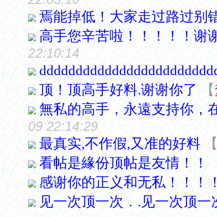
焉能掉低！大家走过路过别
高手您辛苦啦！！！！！谢
22:10:14
dddddddddddddddddddddddd
顶！顶高手好料.谢谢你了
【
無私的高手，永遠支持你，
09 22:14:29
最真实,不作假,又准的好料
看帖是緣份顶帖是友情！！
感谢你的正义和无私！！！
见一次顶一次．.见一次顶一