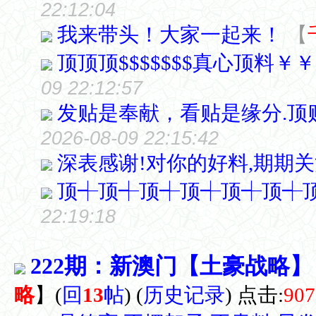
22:12:04
我来带头！大家一起来！
【
顶顶顶$$$$$$$真心顶料
09 22:12:57
发贴是奉献，看贴是缘分.顶贴
2026-08-09 22:15:42
深表感谢!对你的好料,期期
顶┽顶┽顶┽顶┽顶┽顶┽
22:19:18
222期：新澳门【土豪战略
略
】
(
回
13
帖
) (
历史记录
) 点击:
907